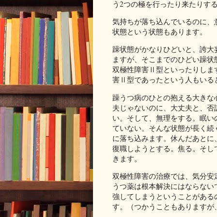
う2つの極を行ったり来たりす
気持ちが落ち込んでいるのに、
状態という状態もあります。
躁状態がかなりひどいと、誇大
ますが、そこまでのひどい躁状
双極性障害Ⅱ型といったりしま
害Ⅱ型であったという人もいる
躁うつ病のひとの抱える大きな
夫じゃないのに、大丈夫と、否
い。そして、無理をする。眠い
ていない。そんな状態が長く続
に落ち込みます。休んだあとに
復職しようとする。焦る。そし
きます。
双極性障害の治療では、気分安
うつ薬は根本解決にはならない
強してしまうということがある
す。（つかうこともありますが