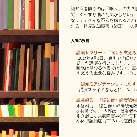
認知症を防ぐのは「眠り」の力？
近、ぐっすり眠れた気がしない」
な……」そんな不安を感じること
れる「軽度認知障害（MCI）」の患者
人気の投稿
講演サマリー：「眠りが支える脳
2025年9月2日、旭川で「眠
題した講演を行いました。ここ
睡眠は単なる休養ではなく、脳
を支える重要な営みです。特に..
「認知症アジテーションに対す
講演スライドをもとに、Noteb
講演報告 「認知症と軽度認知
本資料は、 認知症と軽度認知障
の抜粋です。 内容は、高齢者
引き起こす栄養障害やQOL低
小体型認知症（DLB）の症例を提