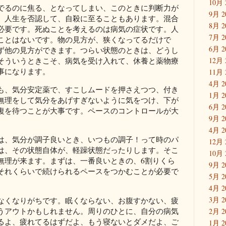
10月 
でるのに焦る、となってしまい、このときに判断力が
9月 2
、人生を否認して、自殺に至ることもあります。混合
8月 2
必要です。死ぬことを考えるのは病気の症状です。人
7月 2
ことはないです。物の見方が、狭くなってるだけで
6月 2
ず他の見方ができます。つらい状態のときは、どうし
そういうときこそ、病気を受け入れて、休養と薬物療
12月 
事になります。
11月 
4月 2
も、気分安定薬で、すこしムードを押さえつつ、付き
1月 2
無理をして気分をあげすぎないように気をつけ、下が
6月 2
復を待つことが大事です。ペースのコントロールが大
9月 2
4月 2
は、気分が調子良いとき、いつもの調子！って時のパ
12月 
は、その状態自体が、軽躁状態だったりします。そこ
10月 
無理が来ます。まずは、一番良いときの、6割りくら
9月 2
それくらいで続けられるペースをつかむことが必要で
5月 2
4月 2
3月 2
なくなりがちです。眠くならない、お腹すかない、疲
うアウトかもしれません。周りのひとに、自分の病気
2月 2
るよ、疲れてるはずだよ、もう寝ないとダメだよ、ご
1月 2