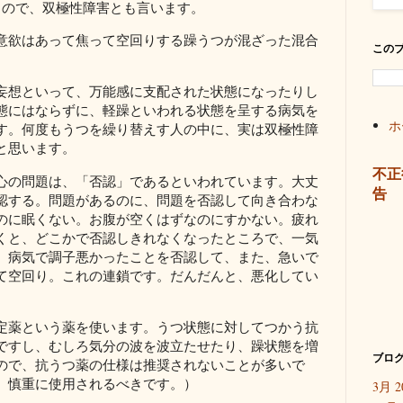
るので、双極性障害とも言います。
意欲はあって焦って空回りする躁うつが混ざった混合
この
妄想といって、万能感に支配された状態になったりし
態にはならずに、軽躁といわれる状態を呈する病気を
ホ
す。何度もうつを繰り替えす人の中に、実は双極性障
と思います。
不正
心の問題は、「否認」であるといわれています。大丈
告
認する。問題があるのに、問題を否認して向き合わな
のに眠くない。お腹が空くはずなのにすかない。疲れ
くと、どこかで否認しきれなくなったところで、一気
、病気で調子悪かったことを否認して、また、急いで
て空回り。これの連鎖です。だんだんと、悪化してい
定薬という薬を使います。うつ状態に対してつかう抗
ですし、むしろ気分の波を波立たせたり、躁状態を増
ブログ
ので、抗うつ薬の仕様は推奨されないことが多いで
、慎重に使用されるべきです。）
3月 2