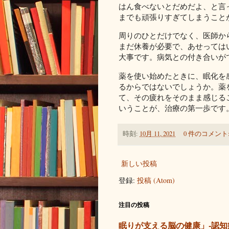
はん食べないとだめだよ、と言
までも頑張りすぎてしまうこと
周りのひとだけでなく、医師か
まだ休養が必要で、あせっては
大事です。病気との付き合いが
薬を使い始めたときに、眠化を
るからではないでしょうか。薬
て、その疲れをそのまま感じる
いうことが、治療の第一歩です
時刻:
10月 11, 2021
0 件のコメント
新しい投稿
登録:
投稿 (Atom)
注目の投稿
眠りが支える脳の健康」-認知