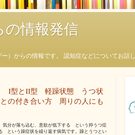
からの情報発信
ザー）からの情報です。 認知症などについてお話
 I型とII型 軽躁状態 うつ状
気との付き合い方 周りの人にも
。気分が落ち込む、意欲が低下する という抑うつ症
る という躁症状を繰り返す病気です。躁とうつとい