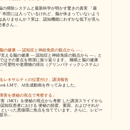
脳の掃除システムと最新科学が明かす驚きの真実 「最
「布団には入っているけれど、脳が休まっていないよう
はありませんか？実は、認知機能にわずかな低下が見ら
さん...
の健康 ― 認知症と神経免疫の観点から ―」
りが支える脳の健康 ― 認知症と神経免疫の観点から ―」と
ではその要点を簡潔に振り返ります。 睡眠と脳の健康
の可塑性や老廃物の排出（グリンパティックシステム）
.
るレキサルティの位置付け」講演報告
ook LMで、AI生成動画を作ってみました。
障害を便秘の視点で考察する」
害（MCI）を便秘の視点から考察 した講演スライドから
や認知症患者における 便秘の頻度、要因、およびそれが
下 といった悪循環に焦点を当てています。さらに、レビー
示...