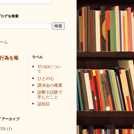
ブログを検索
ーム
行為を報
ラベル
YUADについ
て
ひとの心
講演会の概要
診断士試験で
学んだこと
認知症
 アーカイブ
026
(1)