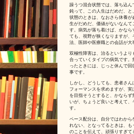
躁うつ混合状態では、落ち込ん
鈍って、この人生はだめだ、と
状態のときは、なおさら休養が
生がだめだ、価値がないなんて
す。病気が落ち着けば、かなら
ても、視野が狭くなりますが、
法、医師や医療職との会話が大
双極性障害は、治るというより
合っていくタイプの病気です。
ったときには、じっと休んで回
事です。
しかし、どうしても、患者さん
フォーマンスを求めますが、実
を目指そうとすると、かならず
いが、ちょうど良いと考えて、
す。
ペース配分は、自分ではわから
れない、となってるときは、も
のことを伝えて、頑張りすぎて