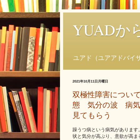
YUAD
ユアド（ユアアドバイ
2021年10月11日月曜日
双極性障害について
態 気分の波 病
見てもらう
躁うつ病という病気があります
状と気分が高ぶり、意欲が高ま