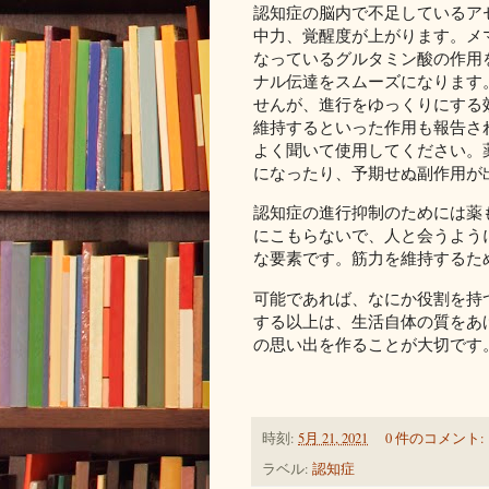
認知症の脳内で不足しているア
中力、覚醒度が上がります。メ
なっているグルタミン酸の作用
ナル伝達をスムーズになります
せんが、進行をゆっくりにする
維持するといった作用も報告さ
よく聞いて使用してください。
になったり、予期せぬ副作用が
認知症の進行抑制のためには薬
にこもらないで、人と会うよう
な要素です。筋力を維持するた
可能であれば、なにか役割を持
する以上は、生活自体の質をあ
の思い出を作ることが大切です
時刻:
5月 21, 2021
0 件のコメント:
ラベル:
認知症