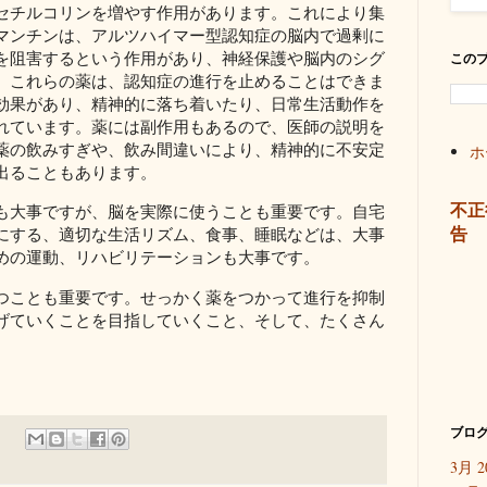
セチルコリンを増やす作用があります。これにより集
マンチンは、アルツハイマー型認知症の脳内で過剰に
を阻害するという作用があり、神経保護や脳内のシグ
この
。これらの薬は、認知症の進行を止めることはできま
効果があり、精神的に落ち着いたり、日常生活動作を
れています。薬には副作用もあるので、医師の説明を
薬の飲みすぎや、飲み間違いにより、精神的に不安定
ホ
出ることもあります。
不正
も大事ですが、脳を実際に使うことも重要です。自宅
告
にする、適切な生活リズム、食事、睡眠などは、大事
めの運動、リハビリテーションも大事です。
つことも重要です。せっかく薬をつかって進行を抑制
げていくことを目指していくこと、そして、たくさん
。
ブログ
3月 2