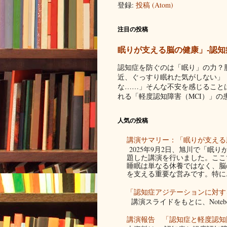
登録:
投稿 (Atom)
注目の投稿
眠りが支える脳の健康」-認知
認知症を防ぐのは「眠り」の力？
近、ぐっすり眠れた気がしない」
な……」そんな不安を感じること
れる「軽度認知障害（MCI）」の患者
人気の投稿
講演サマリー：「眠りが支える脳
2025年9月2日、旭川で「眠
題した講演を行いました。ここ
睡眠は単なる休養ではなく、脳
を支える重要な営みです。特に..
「認知症アジテーションに対す
講演スライドをもとに、Noteb
講演報告 「認知症と軽度認知