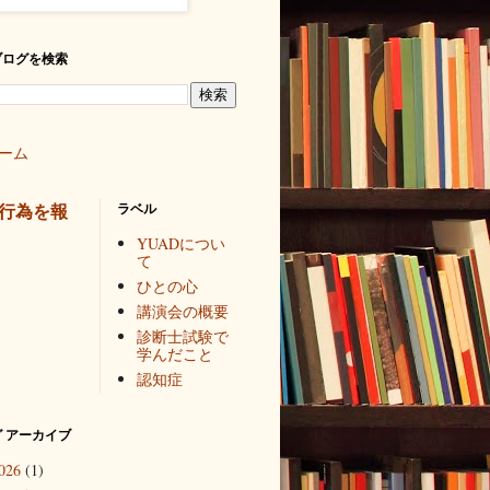
ブログを検索
ーム
行為を報
ラベル
YUADについ
て
ひとの心
講演会の概要
診断士試験で
学んだこと
認知症
 アーカイブ
026
(1)