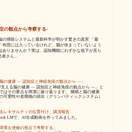
症の観点から考察する-
脳の掃除システムと最新科学が明かす驚きの真実 「最
「布団には入っているけれど、脳が休まっていないよう
はありませんか？実は、認知機能にわずかな低下が見ら
さん...
の健康 ― 認知症と神経免疫の観点から ―」
りが支える脳の健康 ― 認知症と神経免疫の観点から ―」と
ではその要点を簡潔に振り返ります。 睡眠と脳の健康
の可塑性や老廃物の排出（グリンパティックシステム）
.
るレキサルティの位置付け」講演報告
ook LMで、AI生成動画を作ってみました。
障害を便秘の視点で考察する」