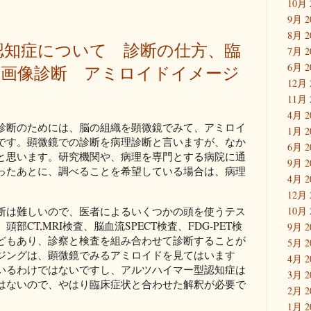
10月 
9月 2
8月 2
認知症について 診断の仕方、臨
7月 2
6月 2
 画像診断 アミロイドイメージ
12月 
？
11月 
4月 2
診断のためには、脳の組織を顕微鏡でみて、アミロイ
1月 2
です。顕微鏡での診断を病理診断と言いますが、なか
6月 2
と思います。研究機関や、病理を専門とする病院に通
9月 2
ったあとに、調べることを希望している場合は、病理
4月 2
12月 
断は難しいので、医者によるいくつかの頭を使うテス
10月 
CT,MRI検査、脳血流SPECT検査、FDG-PET検
9月 2
どもあり、診察と検査を組み合わせて診断することが
5月 2
ジングは、顕微鏡でみるアミロイドを見てはいます
4月 2
いるわけではないですし、アルツハイマー型認知症は
3月 2
はないので、やはり臨床症状と合わせた解釈が必要で
2月 2
1月 2