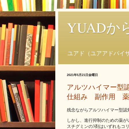
YUAD
ユアド（ユアアドバイ
2021年5月21日金曜日
アルツハイマー型
仕組み 副作用 
残念ながらアルツハイマー型認
しかし、進行抑制のための薬が
スチグミンの3剤はいずれもコ