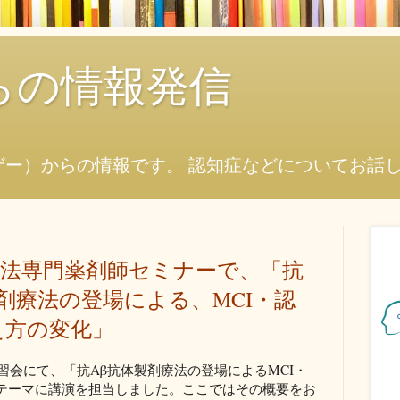
からの情報発信
ザー）からの情報です。 認知症などについてお話
療法専門薬剤師セミナーで、「抗
剤療法の登場による、MCI・認
え方の変化」
講習会にて、「抗Aβ抗体製剤療法の登場によるMCI・
テーマに講演を担当しました。ここではその概要をお