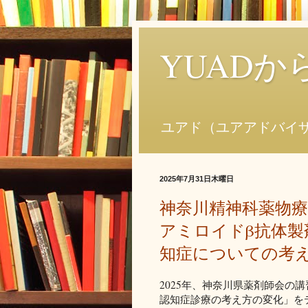
YUAD
ユアド（ユアアドバイ
2025年7月31日木曜日
神奈川精神科薬物
アミロイドβ抗体製
知症についての考
2025年、神奈川県薬剤師会の
認知症診療の考え方の変化」を