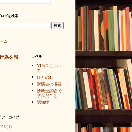
ブログを検索
ーム
行為を報
ラベル
YUADについ
て
ひとの心
講演会の概要
診断士試験で
学んだこと
認知症
 アーカイブ
026
(1)