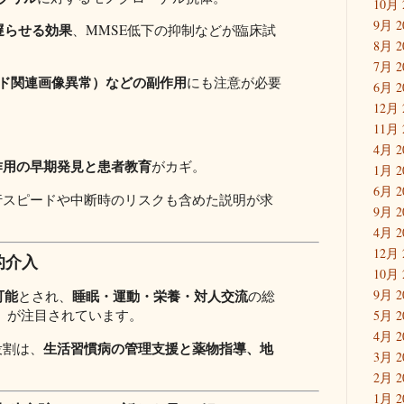
10月 
9月 2
月遅らせる効果
、MMSE低下の抑制などが臨床試
8月 2
7月 2
イド関連画像異常）などの副作用
にも注意が必要
6月 2
。
12月 
11月 
4月 2
作用の早期発見と患者教育
がカギ。
1月 2
6月 2
行スピードや中断時のリスクも含めた説明が求
9月 2
4月 2
12月 
的介入
10月 
可能
睡眠・運動・栄養・対人交流
9月 2
とされ、
の総
究）が注目されています。
5月 2
4月 2
生活習慣病の管理支援と薬物指導、地
役割は、
3月 2
2月 2
1月 2