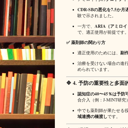
CDR-SBの悪化を7.5か
験で示されました。
ARIA（アミロ
一方で、
で、適正使用が前提です
✅ 薬剤師の関わり方
副
適正使用のためには、
治療を受けない場合の進
められています。
🔷 4. 予防の重要性と多面
認知症の40〜45％は予防
合介入（例：J-MINT研
中でも薬剤師が果たせる
域連携の橋渡し
です。