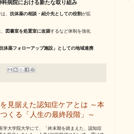
：精神科病院における新たな取り組み
抗体薬の相談・紹介先としての役割
では、
が拡
図書室を処置室に改築
は、
するなど体制を強化
β抗体薬フォローアップ施設」としての地域連携
を見据えた認知症ケアとは ～本
でつくる「人生の最終段階」～
健康医学大学院大学にて、「終末期を踏まえた、認知症