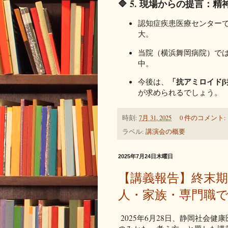
🔷 5. 現場からの提言
認知症疾患医療センター
大。
当院（横浜舞岡病院）で
中。
「抗アミロイド
今後は、
が求められるでしょう。
時刻:
7月 31, 2025
0 件のコメント:
ラベル:
講演会の概要
2025年7月24日木曜日
【講義報告】終末期
人・家族・専門職
2025年6月28日、静岡社会