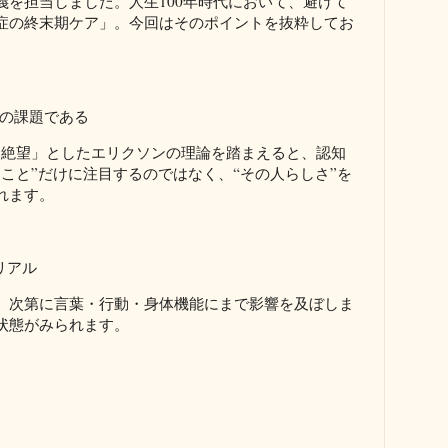
義を担当しました。人生100年時代において、避けて
症の終末期ケア」。今回はそのポイントを抜粋してお
望」の課題である
s 絶望」としたエリクソンの理論を踏まえると、認知
こと”だけに注目するのではなく、“その人らしさ”を
れます。
リアル
、次第に言葉・行動・身体機能にまで影響を及ぼしま
状態がみられます。