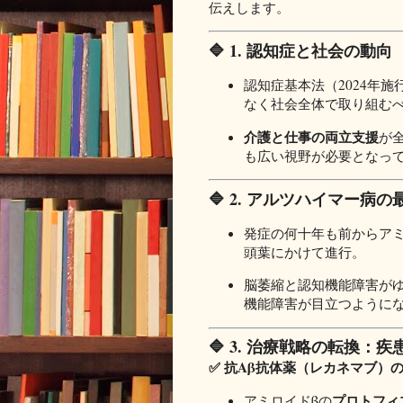
伝えします。
🔷 1. 認知症と社会の動向
認知症基本法（2024年
なく社会全体で取り組む
介護と仕事の両立支援
が
も広い視野が必要となっ
🔷 2. アルツハイマー病
発症の何十年も前からアミ
頭葉にかけて進行。
脳萎縮と認知機能障害が
機能障害が目立つように
🔷 3. 治療戦略の転換：
✅ 抗Aβ抗体薬（レカネマブ）
プロトフィ
アミロイドβの