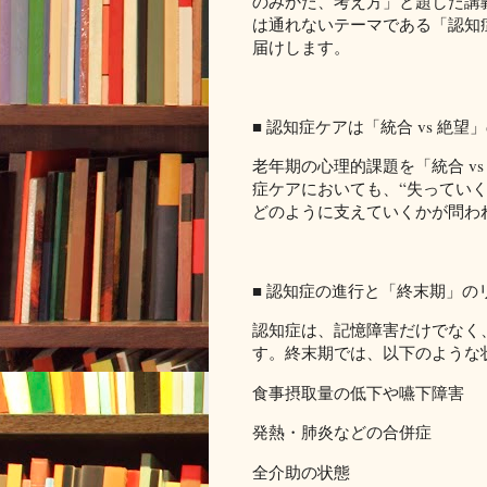
のみかた、考え方」と題した講
は通れないテーマである「認知
届けします。
■ 認知症ケアは「統合 vs 絶
老年期の心理的課題を「統合 v
症ケアにおいても、“失っていく
どのように支えていくかが問わ
■ 認知症の進行と「終末期」の
認知症は、記憶障害だけでなく
す。終末期では、以下のような
食事摂取量の低下や嚥下障害
発熱・肺炎などの合併症
全介助の状態