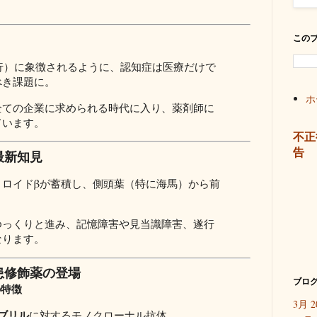
この
施行）に象徴されるように、認知症は医療だけで
べき課題に。
ホ
全ての企業に求められる時代に入り、薬剤師に
ています。
不正
告
の最新知見
ロイドβが蓄積し、側頭葉（特に海馬）から前
ゆっくりと進み、記憶障害や見当識障害、遂行
なります。
疾患修飾薬の登場
ブログ
の特徴
3月 2
ブリル
に対するモノクローナル抗体。