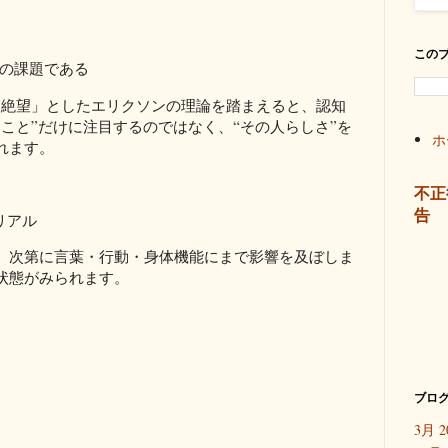
この
望」の課題である
s 絶望」としたエリクソンの理論を踏まえると、認知
こと”だけに注目するのではなく、“その人らしさ”を
ホ
れます。
不正
告
リアル
、次第に言葉・行動・身体機能にまで影響を及ぼしま
状態がみられます。
ブログ
3月 2