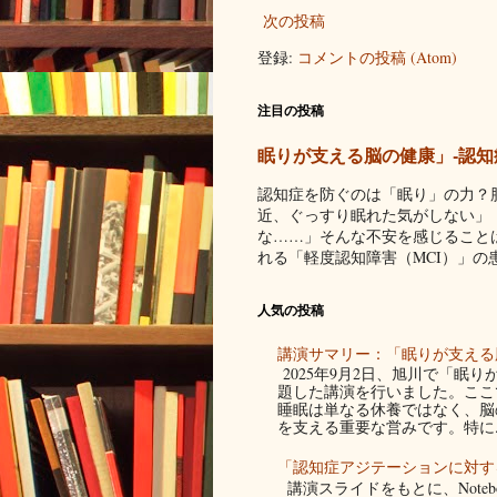
次の投稿
登録:
コメントの投稿 (Atom)
注目の投稿
眠りが支える脳の健康」-認知
認知症を防ぐのは「眠り」の力？
近、ぐっすり眠れた気がしない」
な……」そんな不安を感じること
れる「軽度認知障害（MCI）」の患者
人気の投稿
講演サマリー：「眠りが支える脳
2025年9月2日、旭川で「眠
題した講演を行いました。ここ
睡眠は単なる休養ではなく、脳
を支える重要な営みです。特に..
「認知症アジテーションに対す
講演スライドをもとに、Noteb