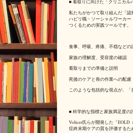
■ 看取りに向けた「クリニカル
私たちがかつて取り組んだ「認
ハビリ職・ソーシャルワーカー
つくるための実践ツールです。
食事、呼吸、疼痛、不穏などの
家族の理解度、受容度の確認
看取りまでの準備と説明
死後のケアと喪の作業への配慮
このような包括的な視点が、「
■ 科学的な指標と家族満足度の
Volicer氏らが開発した「EOLD（E
症終末期ケアの質を評価するた