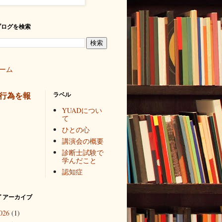
ブログを検索
ーム
行為を報
ラベル
YUADについ
て
ひとの心
講演会の概要
診断士試験で
学んだこと
認知症
 アーカイブ
026
(1)