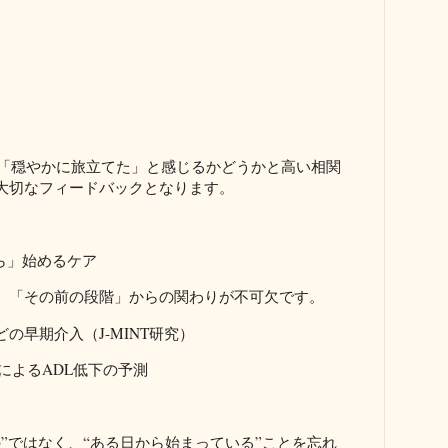
族が「穏やかに旅立てた」と感じるかどうかと高い相関
大切なフィードバックとなります。
ら」始めるケア
、「その前の段階」からの関わりが不可欠です。
の早期介入（J-MINT研究）
®）によるADL低下の予測
”ではなく、“ある日から始まっている”ことを忘れ