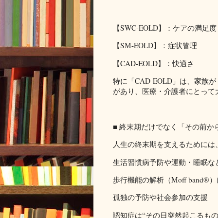
【SWC-EOLD】：ケアの満足度
【SM-EOLD】：症状管理
【CAD-EOLD】：快適さ
特に「CAD-EOLD」は、家
があり、医療・介護者にとって
■ 終末期だけでなく「その前か
人生の終末期を支えるためには
生活習慣病予防や運動・睡眠など
歩行機能の解析（Moff band
孤独の予防や社会参加の支援
認知症は“その日突然起こるもの