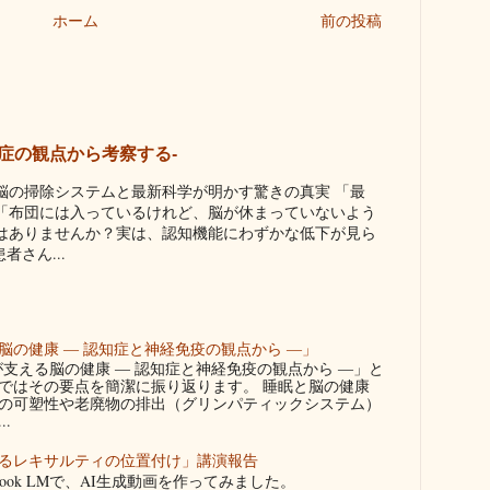
ホーム
前の投稿
症の観点から考察する-
脳の掃除システムと最新科学が明かす驚きの真実 「最
「布団には入っているけれど、脳が休まっていないよう
はありませんか？実は、認知機能にわずかな低下が見ら
さん...
の健康 ― 認知症と神経免疫の観点から ―」
りが支える脳の健康 ― 認知症と神経免疫の観点から ―」と
ではその要点を簡潔に振り返ります。 睡眠と脳の健康
の可塑性や老廃物の排出（グリンパティックシステム）
.
るレキサルティの位置付け」講演報告
ook LMで、AI生成動画を作ってみました。