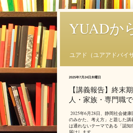
YUAD
ユアド（ユアアドバイ
2025年7月24日木曜日
【講義報告】終末期
人・家族・専門職
2025年6月28日、静岡社会
のみかた、考え方」と題した講
は通れないテーマである「認知
届けします。