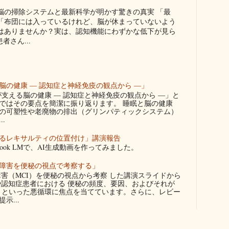
脳の掃除システムと最新科学が明かす驚きの真実 「最
「布団には入っているけれど、脳が休まっていないよう
はありませんか？実は、認知機能にわずかな低下が見ら
さん...
の健康 ― 認知症と神経免疫の観点から ―」
りが支える脳の健康 ― 認知症と神経免疫の観点から ―」と
ではその要点を簡潔に振り返ります。 睡眠と脳の健康
の可塑性や老廃物の排出（グリンパティックシステム）
.
るレキサルティの位置付け」講演報告
ook LMで、AI生成動画を作ってみました。
障害を便秘の視点で考察する」
害（MCI）を便秘の視点から考察 した講演スライドから
や認知症患者における 便秘の頻度、要因、およびそれが
下 といった悪循環に焦点を当てています。さらに、レビー
示...