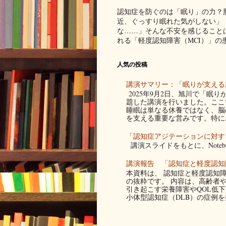
認知症を防ぐのは「眠り」の力？
近、ぐっすり眠れた気がしない」
な……」そんな不安を感じること
れる「軽度認知障害（MCI）」の患者
人気の投稿
講演サマリー：「眠りが支える脳
2025年9月2日、旭川で「眠
題した講演を行いました。ここ
睡眠は単なる休養ではなく、脳
を支える重要な営みです。特に..
「認知症アジテーションに対す
講演スライドをもとに、Noteb
講演報告 「認知症と軽度認知
本資料は、 認知症と軽度認知障
の抜粋です。 内容は、高齢者
引き起こす栄養障害やQOL低
小体型認知症（DLB）の症例を提