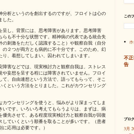
神分析というのを創出するのですが、フロイトは心の
この
ました。
を呈し、背景には、思考障害があります。思考障害
ちらも不十分な状態です。精神病の代表である統合失
ホ
外の刺激をただしく認識すること）や観察自我（自分
）の２つが両方とも病的に不十分です。このため、幻
たり、着想してしまい、囚われてしまいます。
不正
告
安障害などでは、現実検討力と観察自我は、ストレス
覚や妄想を呈する程には障害されていません。フロイ
して、自由連想という方法で、語ってもらって、そこ
いくという方法をとりました。これがカウンセリング
なカウンセリングを使うと、悩みがより深まってしま
きいです。いろいろ考えてもらうよりは、まずは、病
を優先させて、ある程度現実検討力と観察自我が回復
ブログ
スしていくという順番を取ることが多いです。（患者
別に応用は必要です。）
3月 2