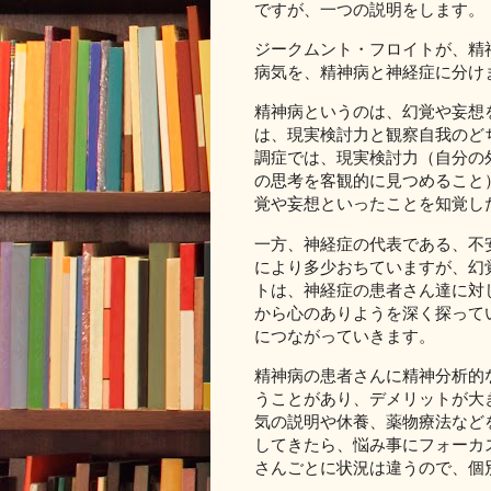
ですが、一つの説明をします。
ジークムント・フロイトが、精
病気を、精神病と神経症に分け
精神病というのは、幻覚や妄想
は、現実検討力と観察自我のど
調症では、現実検討力（自分の
の思考を客観的に見つめること
覚や妄想といったことを知覚し
一方、神経症の代表である、不
により多少おちていますが、幻
トは、神経症の患者さん達に対
から心のありようを深く探って
につながっていきます。
精神病の患者さんに精神分析的
うことがあり、デメリットが大
気の説明や休養、薬物療法など
してきたら、悩み事にフォーカ
さんごとに状況は違うので、個