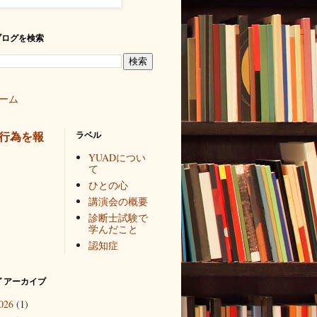
ブログを検索
ーム
行為を報
ラベル
YUADについ
て
ひとの心
講演会の概要
診断士試験で
学んだこと
認知症
 アーカイブ
026
(1)